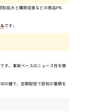
認知拡大と購買促進などの商品PR、
ール
です。
法
です。事実ベースのニュース性を簡
成功の鍵で、定期配信で認知の蓄積を