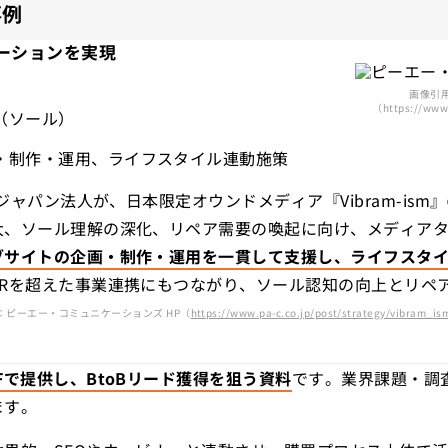
事例
ーションを実現
画像引用
（https://www.
（ソール）
・制作・運用、ライフスタイル連動施策
のジャパン法人が、日本限定オウンドメディア『Vibram-is
大、ソール理解の深化、リペア需要の喚起に向け、メディア
ブサイトの企画・制作・運用を一貫して支援し、ライフスタ
PRを超えた事業連携にもつながり、ソール認知の向上とリペ
：ピーエー・コミュニケーションズ HP（
https://www.pa-c.co.jp/post/strategy/vibram_is
Fで提供し、BtoBリード獲得を狙う資料
です。業界課題・調
ます。