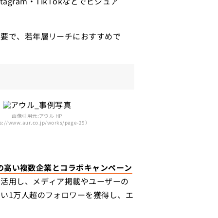
nstagram・TikTokなどでビジュア
重要で、若年層リーチにおすすめで
画像引用元:アウル HP
s://www.aur.co.jp/works/page-29）
の高い複数企業とコラボキャンペーン
を活用し、メディア掲載やユーザーの
い1万人超のフォロワーを獲得し、エ