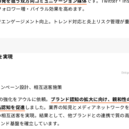
爆発を狙う双方向コミュニケーション媒体
です。Twitter・I
フォロワー増・バイラル効果を高めます。
でエンゲージメント向上。トレンド対応と炎上リスク管理が
を実現
（http
）
ャンペーン設計、相互送客施策
運用の強化をアウルに依頼。
ブランド認知の拡大に向け、親和性
品認知を促進
しました。業界の知見とメディアネットワーク
い相互送客を実現。結果として、他ブランドとの連携で質の高
ブランド基盤を確立しています。