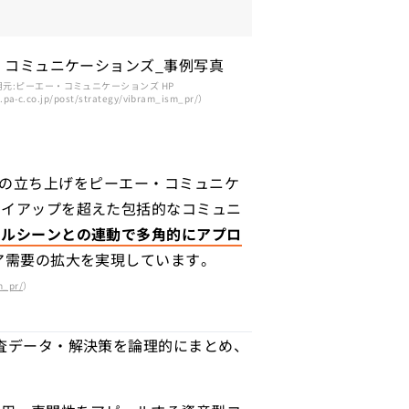
元:ピーエー・コミュニケーションズ HP
pa-c.co.jp/post/strategy/vibram_ism_pr/）
m』の立ち上げをピーエー・コミュニケ
タイアップを超えた包括的なコミュニ
イルシーンとの連動で多角的にアプロ
ア需要の拡大を実現しています。
m_pr/
）
査データ・解決策を論理的にまとめ、