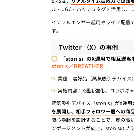
SNSは、
リアルタイム拡散力で認知
ル・UGC・ハッシュタグを活用し、
インフルエンサー起用やライブ配信
す。
Twitter （X）の事例
「ston s」のX運用で
相互送客
ston s／BREATHER
業種：嗜好品（蒸気吸引デバイス
実施内容：X運用強化、コラボキ
蒸気吸引デバイス「ston s」がX
を展開し、相手フォロワー層への商
関心喚起を設計することで、質の高
ンゲージメントが向上、ston sの