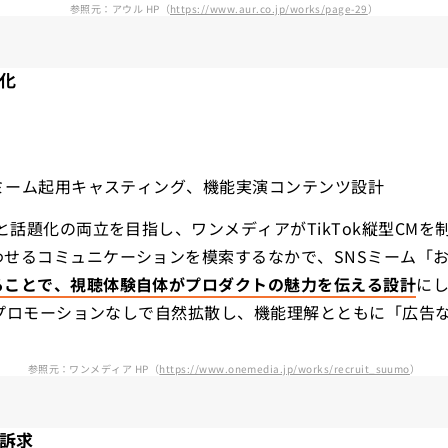
参照元：アウル HP（
https://www.aur.co.jp/works/page-29
）
題化
作、ミーム起用キャスティング、機能実演コンテンツ設計
と話題化の両立を目指し、ワンメディアがTikTok縦型CMを
せるコミュニケーションを模索するなかで、SNSミーム「お
ることで、視聴体験自体がプロダクトの魅力を伝える設計
にし
側のプロモーションなしで自然拡散し、機能理解とともに「広告
参照元：ワンメディア HP（
https://www.onemedia.jp/works/recruit_suumo
）
訴求