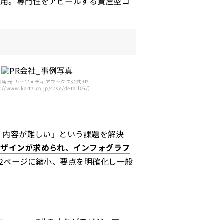
活用。専門性をアピールする資産型コ
引用元:カーツメディアワークス公式HP
://www.kartz.co.jp/case/detail06/）
・内容が難しい」という課題を解決
デザインが求められ、インフォグラフ
12ページに縮小、要点を明確化し一般