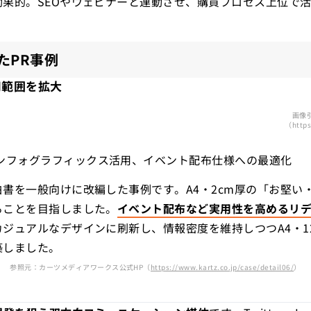
果的。SEOやウェビナーと連動させ、購買プロセス上位で
たPR
事例
用範囲を拡大
画像
（https
ンフォグラフィックス活用、イベント配布仕様への最適化
書を一般向けに改編した事例です。A4・2cm厚の「お堅い
ることを目指しました。
イベント配布など実用性を高めるリ
カジュアルなデザインに刷新し、情報密度を維持しつつA4・
築しました。
参照元：カーツメディアワークス公式HP（
https://www.kartz.co.jp/case/detail06/
）