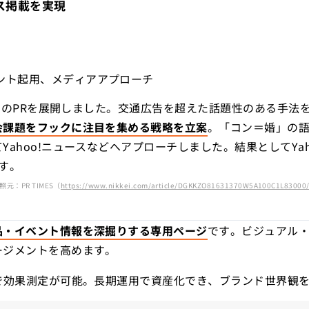
ース掲載を実現
ント起用、メディアアプローチ
、独自のPRを展開しました。交通広告を超えた話題性のある手法
会課題をフックに注目を集める戦略を立案
。「コン＝婚」の
ahoo!ニュースなどへアプローチしました。結果としてYa
す。
照元：PR TIMES（
https://www.nikkei.com/article/DGKKZO81631370W5A100C1L83000
品・イベント情報を深掘りする専用ページ
です。ビジュアル
ージメントを高めます。
で効果測定が可能。長期運用で資産化でき、ブランド世界観