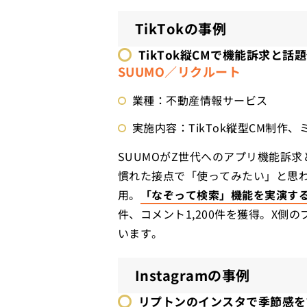
TikTokの事例
TikTok縦CMで機能訴求と話
SUUMO／リクルート
業種：不動産情報サービス
実施内容：TikTok縦型CM制
SUUMOがZ世代へのアプリ機能訴求
慣れた接点で「使ってみたい」と思わ
用。
「なぞって検索」機能を実演す
件、コメント1,200件を獲得。X
います。
Instagramの事例
リプトンのインスタで
季節感を