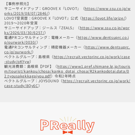
【事例参照元】
サニーサイドアップ：GROOVE X『LOVOT』（
https://www.ssu.co.jp/w
orks/2019/08/07/2846/
）
LOVOT受賞歴：GROOVE X『LOVOT』公式（
https://lovot.life/prize/
）
2019～2020年受賞
サニーサイドアップ：ジールス『ZEALS』（
https://www.ssu.co.jp/wor
ks/2026/03/30/6257/
）
電通PRコンサルティング：電機メーカー（
https://www.dentsuprc.co.j
p/ourwork/0030/
）
電通PRコンサルティング：精密機器メーカー（
https://www.dentsuprc.
co.jp/ourwork/
）
ベクトルグループ：島根県（
https://recruit.vectorinc.co.jp/work/case
-study/oKYyw
）
観光消費額：島根県【PDF】（
https://www1.pref.shimane.lg.jp/touris
m/tourist/kankou/chosa/kanko_dotai_chosa/R2kankodotai.data/0
2.tyousakekkagaiyou.pdf
）令和2年時点
ベクトルグループ：JOYSOUND（
https://recruit.vectorinc.co.jp/work/
case-study/8Qy6C
）